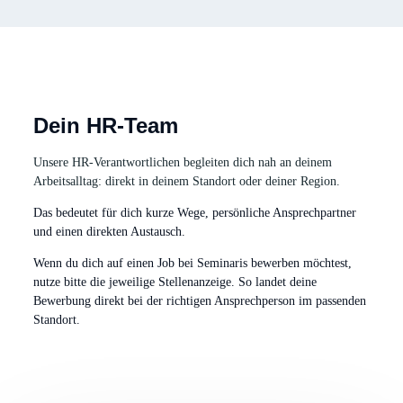
nach Bereich und Hotel. Es findet vor Ort,
standortübergreifend oder digital statt und
unterstützt dich dabei, gut bei uns anzukommen.
Dein HR-Team
Unsere HR-Verantwortlichen begleiten dich nah an deinem
Arbeitsalltag: direkt in deinem Standort oder deiner Region.
Das bedeutet für dich kurze Wege, persönliche Ansprechpartner
und einen direkten Austausch.
Wenn du dich auf einen Job bei Seminaris bewerben möchtest,
nutze bitte die jeweilige Stellenanzeige. So landet deine
Bewerbung direkt bei der richtigen Ansprechperson im passenden
Standort.