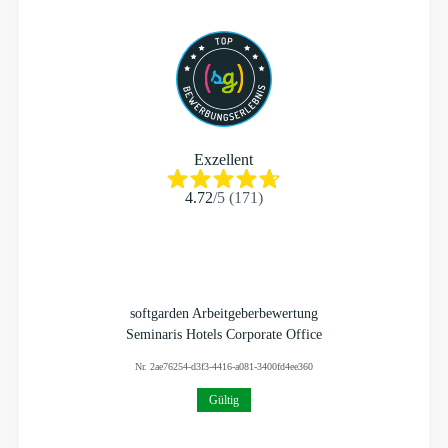
Exzellent
4.72
/
5
(
171
)
softgarden Arbeitgeberbewertung
Seminaris Hotels Corporate Office
Nr.
2ae76254-d3f3-4416-a081-3400fd4ee360
Gültig