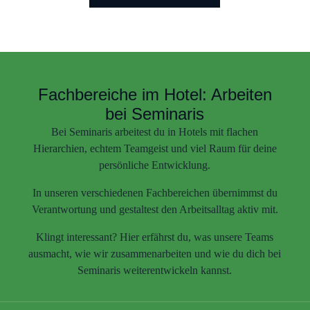
Fachbereiche im Hotel: Arbeiten
bei Seminaris
Bei Seminaris arbeitest du in Hotels mit flachen
Hierarchien, echtem Teamgeist und viel Raum für deine
persönliche Entwicklung.
In unseren verschiedenen Fachbereichen übernimmst du
Verantwortung und gestaltest den Arbeitsalltag aktiv mit.
Klingt interessant? Hier erfährst du, was unsere Teams
ausmacht, wie wir zusammenarbeiten und wie du dich bei
Seminaris weiterentwickeln kannst.